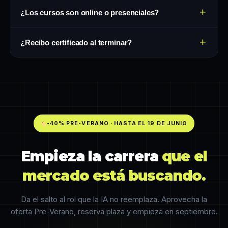
Sí. Nuestras formaciones son bonificables con FUNDAE.
+
¿Los cursos son online o presenciales?
Si tu empresa dispone de crédito formativo, puedes
pedirle que te pague la formación; recuperará cerca
Son 100% online en directo, con profesionales en
de la mitad del precio total. El papeleo lo gestionamos
+
¿Recibo certificado al terminar?
activo como docentes. Aprendes en tiempo real, sin
nosotros sin coste adicional, liberando a tu empresa de
renunciar a la flexibilidad.
todo ese proceso.
Sí. Al completar el programa obtienes tu certificado de
finalización, listo para sumar a tu perfil de LinkedIn.
-40% PRE-VERANO · HASTA EL 19 DE JUNIO
Empieza la carrera
que el
mercado está buscando.
Da el salto al rol que la IA no reemplaza. Aprovecha la
oferta Pre-Verano, reserva plaza y empieza en septiembre.