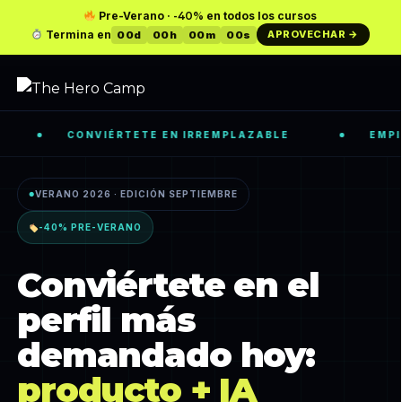
Skip
Pre-Verano ·
-40%
en todos los cursos
to
Termina en
APROVECHAR →
00d
00h
00m
00s
main
Close
content
Menu
CONVIÉRTETE EN IRREMPLAZABLE
EMPIEZA 
VERANO 2026 · EDICIÓN SEPTIEMBRE
●
-40% PRE-VERANO
Conviértete en el
perfil más
demandado hoy:
producto + IA